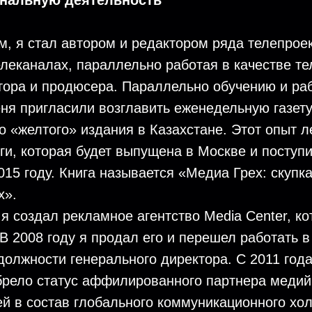
нальную деятельность
м, я стал автором и редактором ряда телепрое
елеканалах, параллельно работая в качестве т
тора и продюсера. Параллельно обучению и ра
ня пригласили возглавить еженедельную газету
о «желтого» издания в Казахстане. Этот опыт л
ги, которая будет выпущена в Москве и поступи
015 году. Книга называется «Медиа Грех: скупк
х».
 я создал рекламное агентство Media Center, к
 В 2008 году я продал его и перешел работать в
 должности генерального директора. С 2011 года
обрело статус аффилированного партнера медий
й в состав глобального коммуникационного хол