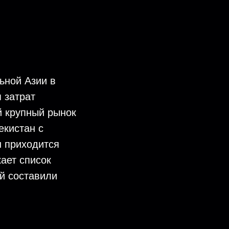
ьной Азии в
 затрат
й крупный рынок
екистан с
н приходится
ает список
й составили