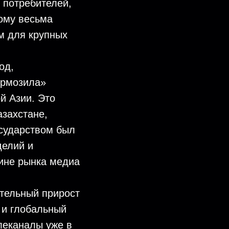
 потребителей,
тому весьма
м для крупных
од,
ормозила»
й Азии. Это
азахстане,
осударством был
делий и
тине рынка медиа
тельный прирост
о и глобальный
леканалы уже в