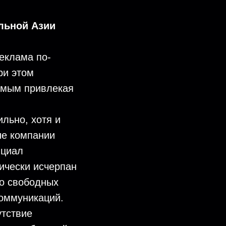
льной Азии
еклама по-
ри этом
самым привлекая
льно, хотя и
ые компании
нциал
ически исчерпан
го свободных
коммуникаций.
утствие