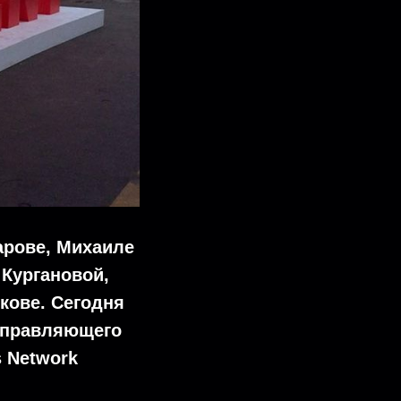
арове, Михаиле
 Кургановой,
кове. Сегодня
 управляющего
 Network