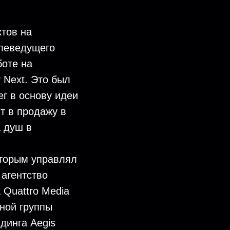
ктов на
елеведущего
боте на
 Next. Это был
ег в основу идеи
т в продажу в
а душ в
оторым управлял
 агентство
 Quattro Media
ной группы
динга Aegis