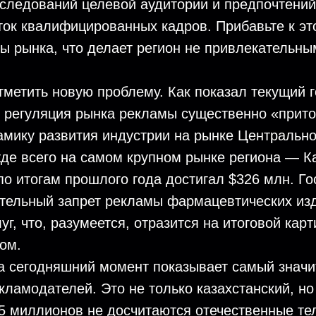
следований целевой аудитории и предпочтений
ток квалифицированных кадров. Прибавьте к э
 рынка, что делает регион не привлекательны
тметить новую проблему. Как показал текущий г
я регуляция рынка рекламы существенно «прит
мику развития индустрии на рынке Центрально
де всего на самом крупном рынке региона — К
по итогам прошлого года достигал $326 млн. Г
ательный запрет рекламы фармацевтических из
уг, что, разумеется, отразится на итоговой кар
ом.
а сегодняшний момент показывает самый значи
екламодателей. Это не только казахстанский, н
5 миллионов не досчитаются отечественные те