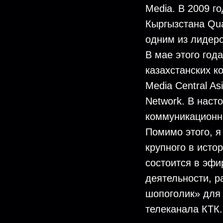
Media. В 2009 г
Кыргызстана Qua
одним из лидеро
В мае этого год
казахстанских ко
Media Central A
Network. В нас
коммуникационны
Помимо этого, я
крупного в исто
состоится в эфи
деятельности, 
шопоголик» для 
телеканала КТК.