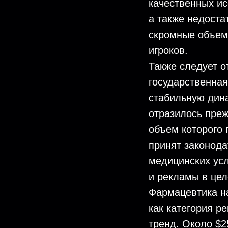
качественных ис
а также недоста
скромные объемы
игроков.
Также следует о
государственна
стабильную дина
отразилось преж
объем которого 
принят законод
медицинских усл
и рекламы в цел
Фармацевтика н
как категория р
тренд. Около $2