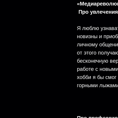
«Медиареволюци
Про увлечения
Я люблю узнават
новизны и приоб
личному общению
от этого получа
бесконечную вер
работе с новыми
хобби я бы смог
горными лыжами,