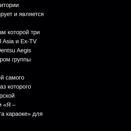
ритории
рует и является
ам которой три
l Asia и Ex-TV
entsu Aegis
ром группы
ей самого
аз которого
рской
и «Я –
га караоке» для