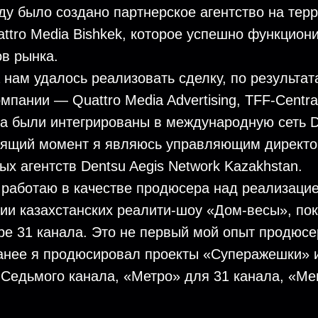
оду было создано партнерское агентство на тер
ttro Media Bishkek, которое успешно функциони
в рынка.
а нам удалось реализовать сделку, по результат
мпании — Quattro Media Advertising, TFF-Centra
sia были интегрированы в международную сеть D
тоящий момент я являюсь управляющим директо
х агентств Dentsu Aegis Network Kazakhstan.
 работаю в качестве продюсера над реализаци
рии казахстанских реалити-шоу «Дом-весы», пок
ре 31 канала. Это не первый мой опыт продюсе
ранее я продюсировал проекты «Суперажешки» 
Седьмого канала, «Метро» для 31 канала, «Ме