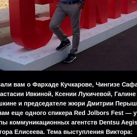
али вам о Фархаде Кучкарове, Чингизе Саф
астасии Ивкиной, Ксении Лукичевой, Галине
шкине и председателе жюри Дмитрии Перыш
ам еще одного спикера Red Jolbors Fest —
пы коммуникационных агентств Dentsu Aegis
тора Елисеева. Тема выступления Виктора: